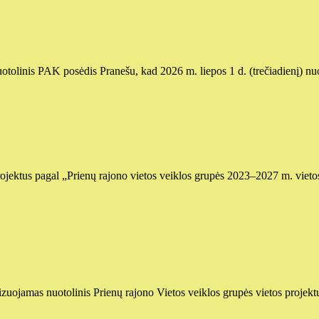
nuotolinis PAK posėdis Pranešu, kad 2026 m. liepos 1 d. (trečiadienį) n
 projektus pagal „Prienų rajono vietos veiklos grupės 2023–2027 m. vie
nizuojamas nuotolinis Prienų rajono Vietos veiklos grupės vietos projek