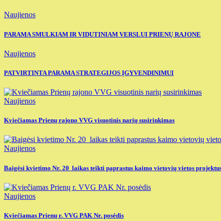
Naujienos
PARAMA SMULKIAM IR VIDUTINIAM VERSLUI PRIENŲ RAJONE
Naujienos
PATVIRTINTA PARAMA STRATEGIJOS ĮGYVENDINIMUI
Naujienos
Kviečiamas Prienų rajono VVG visuotinis narių susirinkimas
Naujienos
Baigėsi kvietimo Nr. 20 laikas teikti paprastus kaimo vietovių vietos projektu
Naujienos
Kviečiamas Prienų r. VVG PAK Nr. posėdis