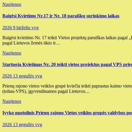
Naujienos
Baigėsi Kvietimų Nr.17 ir Nr. 18 paraiškų surinkimo laikas
2026 9 birželio
vvg
Baigėsi kvietimo Nr. 17 teikti Vietos projektų paraiškas laikas paga
pagal Lietuvos žemės ūkio ir…
Naujienos
Startuoja Kvietimas Nr. 20 teikti vietos projektus pagal VPS 
2026 13 gegužės
vvg
Prienų rajono vietos veiklos grupė kviečia teikti paprastus kaimo vi
(toliau-VPS), įgyvendinamos pagal Lietuvos…
Naujienos
Įvyko nuotolinis Prienų rajono Vietos veiklos grupės valdybos po
2026 13 gegužės
vvg