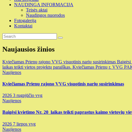
NAUDINGA INFORMACIJA
Teisės aktai
Naudingos nuorodos
Fotogalerija
Kontaktai
Naujausios žinios
Kviečiamas Prienų rajono VVG visuotinis narių susirinkimas
Baigėsi 
laikas teikti vietos projektų paraiškas.
Kviečiamas Prienų r. VVG PAK
Naujienos
Kviečiamas Prienų rajono VVG visuotinis narių susirinkimas
2026 3 rugpjūčio
vvg
Naujienos
Baigėsi kvietimo Nr. 20 laikas teikti paprastus kaimo vietovių vie
2026 7 liepos
vvg
Naujienos