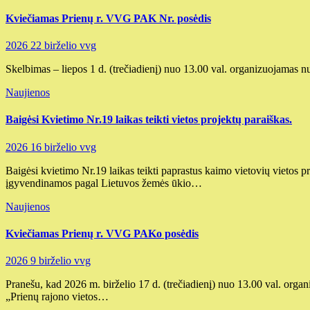
Kviečiamas Prienų r. VVG PAK Nr. posėdis
2026 22 birželio
vvg
Skelbimas – liepos 1 d. (trečiadienį) nuo 13.00 val. organizuojamas 
Naujienos
Baigėsi Kvietimo Nr.19 laikas teikti vietos projektų paraiškas.
2026 16 birželio
vvg
Baigėsi kvietimo Nr.19 laikas teikti paprastus kaimo vietovių vietos
įgyvendinamos pagal Lietuvos žemės ūkio…
Naujienos
Kviečiamas Prienų r. VVG PAKo posėdis
2026 9 birželio
vvg
Pranešu, kad 2026 m. birželio 17 d. (trečiadienį) nuo 13.00 val. orga
„Prienų rajono vietos…