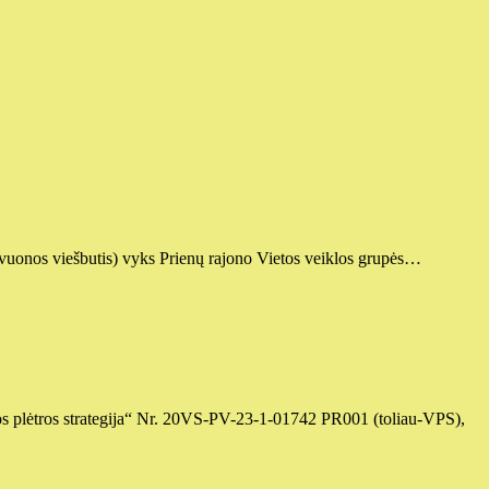
Revuonos viešbutis) vyks Prienų rajono Vietos veiklos grupės…
etos plėtros strategija“ Nr. 20VS-PV-23-1-01742 PR001 (toliau-VPS),