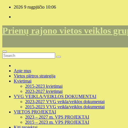
Skip
2026 9 rugpjūčio
10:06
to
content
Prienų rajono vietos veiklos gr
Apie mus
Vietos plėtros strategija
Kvietimai
2015-2023 kvietimai
2023-2027 kvietimai
VVG VEIKLA/VEIKLOS DOKUMENTAI
2023-2027 VVG veikla/veiklos dokumentai
2015-2023 VVG veikla/veiklos dokumentai
VIETOS PROJEKTAI
2023 – 2027 m. VPS PROJEKTAI
2015 – 2023 m. VPS PROJEKTAI
Kiti projektai