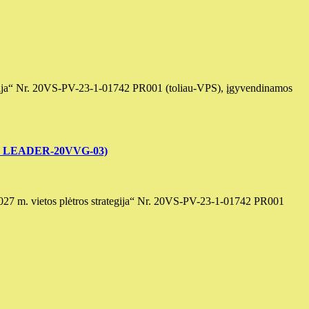
rategija“ Nr. 20VS-PV-23-1-01742 PR001 (toliau-VPS), įgyvendinamos
kodas LEADER-20VVG-03)
3–2027 m. vietos plėtros strategija“ Nr. 20VS-PV-23-1-01742 PR001