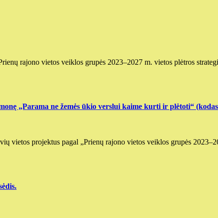
l „Prienų rajono vietos veiklos grupės 2023–2027 m. vietos plėtros st
priemonę „Parama ne žemės ūkio verslui kaime kurti ir plėtoti“ (
etovių vietos projektus pagal „Prienų rajono vietos veiklos grupės 202
sėdis.