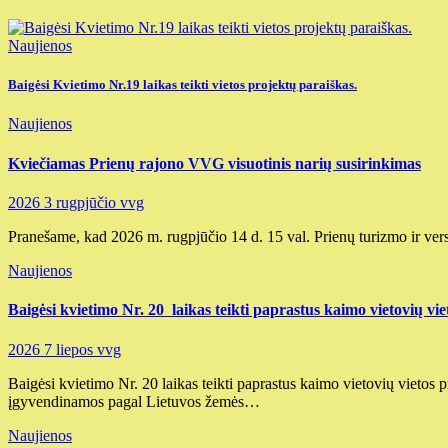
Naujienos
Baigėsi Kvietimo Nr.19 laikas teikti vietos projektų paraiškas.
Naujienos
Kviečiamas Prienų rajono VVG visuotinis narių susirinkimas
2026 3 rugpjūčio
vvg
Pranešame, kad 2026 m. rugpjūčio 14 d. 15 val. Prienų turizmo ir ver
Naujienos
Baigėsi kvietimo Nr. 20 laikas teikti paprastus kaimo vietovių vie
2026 7 liepos
vvg
Baigėsi kvietimo Nr. 20 laikas teikti paprastus kaimo vietovių vieto
įgyvendinamos pagal Lietuvos žemės…
Naujienos