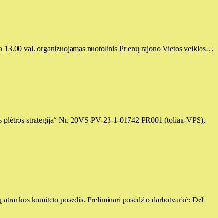
uo 13.00 val. organizuojamas nuotolinis Prienų rajono Vietos veiklos…
tos plėtros strategija“ Nr. 20VS-PV-23-1-01742 PR001 (toliau-VPS),
tų atrankos komiteto posėdis. Preliminari posėdžio darbotvarkė: Dėl