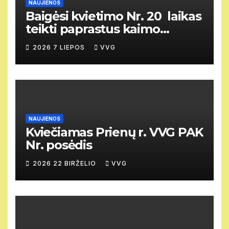
NAUJIENOS
Baigėsi kvietimo Nr. 20 laikas
teikti paprastus kaimo
vietovių vietos projektus
2026 7 LIEPOS
VVG
NAUJIENOS
Kviečiamas Prienų r. VVG PAK
Nr. posėdis
2026 22 BIRŽELIO
VVG