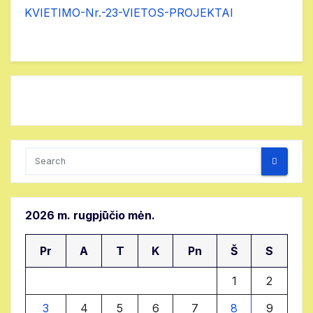
KVIETIMO-Nr.-23-VIETOS-PROJEKTAI
2026 m. rugpjūčio mėn.
Pr
A
T
K
Pn
Š
S
1
2
3
4
5
6
7
8
9