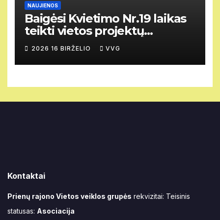
NAUJIENOS
Baigėsi Kvietimo Nr.19 laikas
teikti vietos projektų
paraiškas.
2026 16 BIRŽELIO
VVG
Kontaktai
Prienų rajono Vietos veiklos grupės
rekvizitai: Teisinis
statusas:
Asociacija