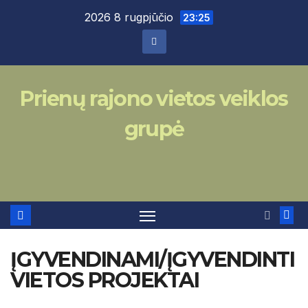
Skip
2026 8 rugpjūčio
23:25
to
content
Prienų rajono vietos veiklos
grupė
ĮGYVENDINAMI/ĮGYVENDINTI
VIETOS PROJEKTAI