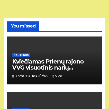
You missed
NAUJIENOS
Kviečiamas Prienų rajono
VVG visuotinis narių
susirinkimas
2026 3 RUGPJŪČIO
VVG