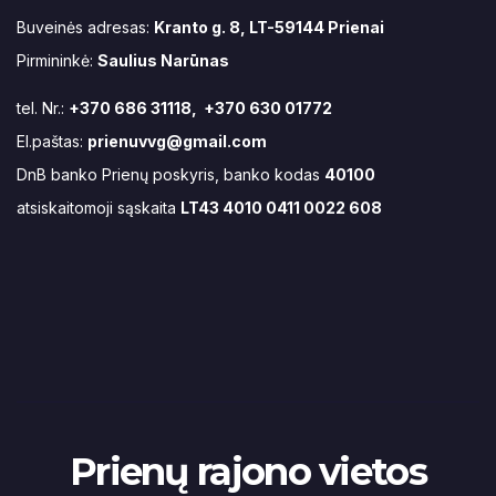
Buveinės adresas:
Kranto g. 8, LT-59144 Prienai
Pirmininkė:
Saulius Narūnas
tel. Nr.:
+370 686 31118, +370 630 01772
El.paštas:
prienuvvg@gmail.com
DnB banko Prienų poskyris, banko kodas
40100
atsiskaitomoji sąskaita
LT43 4010 0411 0022 608
Prienų rajono vietos