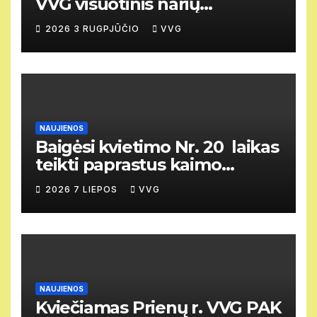
VVG visuotinis narių
susirinkimas
2026 3 RUGPJŪČIO
VVG
NAUJIENOS
Baigėsi kvietimo Nr. 20 laikas
teikti paprastus kaimo
vietovių vietos projektus
2026 7 LIEPOS
VVG
NAUJIENOS
Kviečiamas Prienų r. VVG PAK