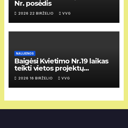
Nr. posėdis
2026 22 BIRŽELIO
VVG
NAUJIENOS
Baigėsi Kvietimo Nr.19 laikas
teikti vietos projektų
paraiškas.
2026 16 BIRŽELIO
VVG