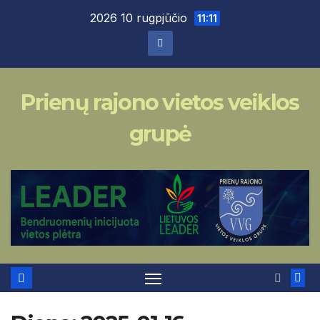
Skip
2026 10 rugpjūčio
11:11
to
content
Prienų rajono vietos veiklos
grupė