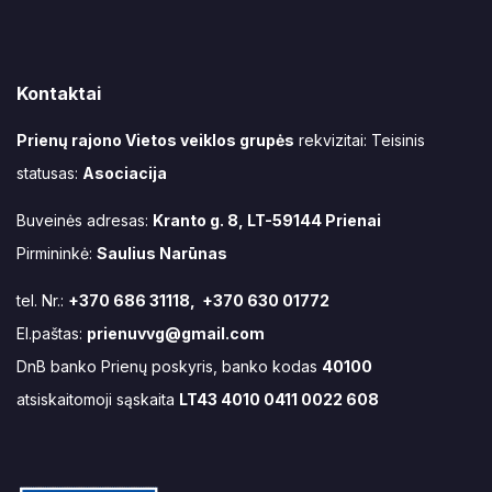
Kontaktai
Prienų rajono Vietos veiklos grupės
rekvizitai: Teisinis
statusas:
Asociacija
Buveinės adresas:
Kranto g. 8, LT-59144 Prienai
Pirmininkė:
Saulius Narūnas
tel. Nr.:
+370 686 31118, +370 630 01772
El.paštas:
prienuvvg@gmail.com
DnB banko Prienų poskyris, banko kodas
40100
atsiskaitomoji sąskaita
LT43 4010 0411 0022 608