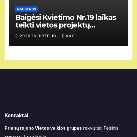
NAUJIENOS
Baigėsi Kvietimo Nr.19 laikas
teikti vietos projektų
paraiškas.
2026 16 BIRŽELIO
VVG
Kontaktai
Prienų rajono Vietos veiklos grupės
rekvizitai: Teisinis