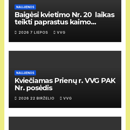
NAUJIENOS
Baigėsi kvietimo Nr. 20 laikas
teikti paprastus kaimo
vietovių vietos projektus
2026 7 LIEPOS
VVG
NAUJIENOS
Kviečiamas Prienų r. VVG PAK
Nr. posėdis
2026 22 BIRŽELIO
VVG