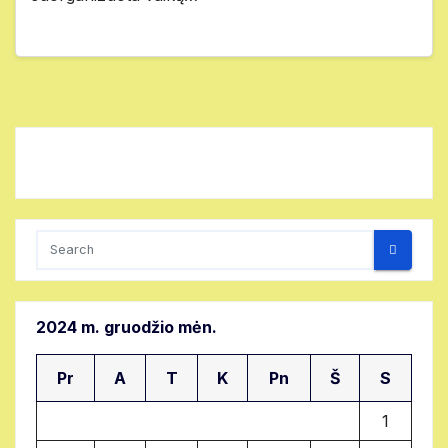
2024 m. gruodžio mėn.
Pr
A
T
K
Pn
Š
S
1