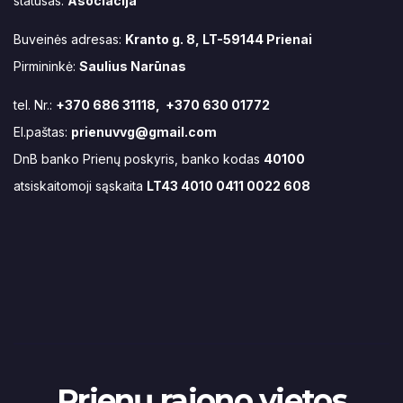
statusas:
Asociacija
Buveinės adresas:
Kranto g. 8, LT-59144 Prienai
Pirmininkė:
Saulius Narūnas
tel. Nr.:
+370 686 31118, +370 630 01772
El.paštas:
prienuvvg@gmail.com
DnB banko Prienų poskyris, banko kodas
40100
atsiskaitomoji sąskaita
LT43 4010 0411 0022 608
Prienų rajono vietos