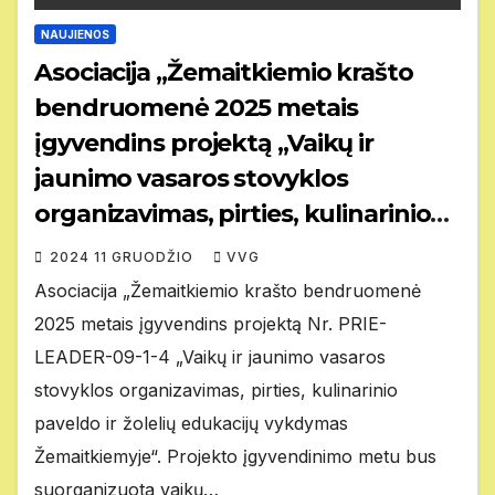
NAUJIENOS
Asociacija „Žemaitkiemio krašto
bendruomenė 2025 metais
įgyvendins projektą „Vaikų ir
jaunimo vasaros stovyklos
organizavimas, pirties, kulinarinio
paveldo ir žolelių edukacijų
2024 11 GRUODŽIO
VVG
vykdymas Žemaitkiemyje“.
Asociacija „Žemaitkiemio krašto bendruomenė
2025 metais įgyvendins projektą Nr. PRIE-
LEADER-09-1-4 „Vaikų ir jaunimo vasaros
stovyklos organizavimas, pirties, kulinarinio
paveldo ir žolelių edukacijų vykdymas
Žemaitkiemyje“. Projekto įgyvendinimo metu bus
suorganizuota vaikų…