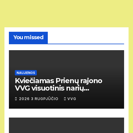
You missed
NAUJIENOS
Kviečiamas Prienų rajono
VVG visuotinis narių
susirinkimas
2026 3 RUGPJŪČIO
VVG