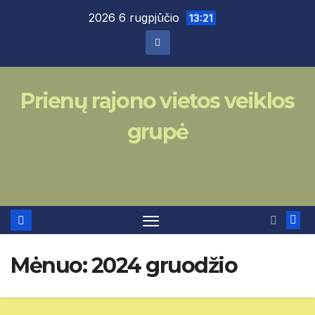
Skip
2026 6 rugpjūčio
13:21
to
content
Prienų rajono vietos veiklos
grupė
Mėnuo:
2024 gruodžio