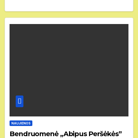
NAUJIENOS
Bendruomenė „Abipus Peršėkės”