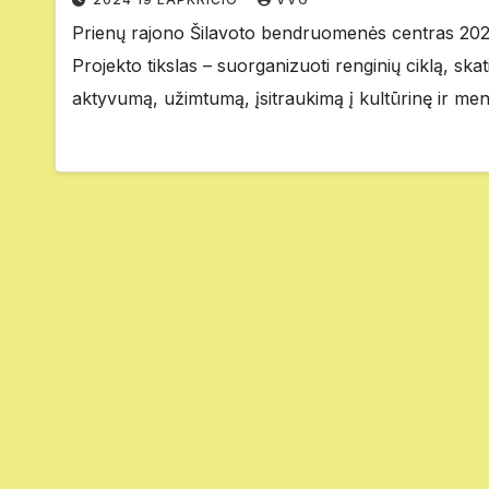
Prienų rajono Šilavoto bendruomenės centras 2025
Projekto tikslas – suorganizuoti renginių ciklą, sk
aktyvumą, užimtumą, įsitraukimą į kultūrinę ir me