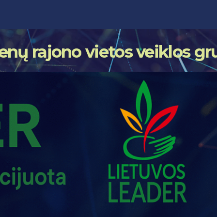
enų rajono vietos veiklos g