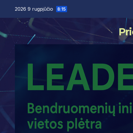
Skip
2026 9 rugpjūčio
8:15
to
content
Pri