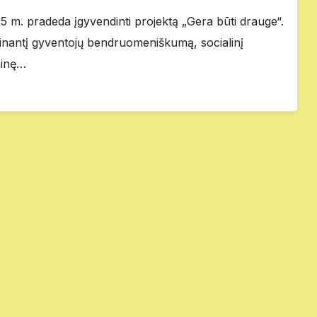
 m. pradeda įgyvendinti projektą „Gera būti drauge“.
atinantį gyventojų bendruomeniškumą, socialinį
ninę…