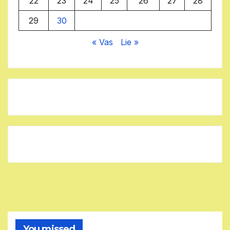
22
23
24
25
26
27
28
29
30
« Vas
Lie »
You missed