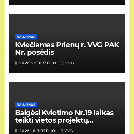
NAUJIENOS
Kviečiamas Prienų r. VVG PAK
Nr. posėdis
2026 22 BIRŽELIO
VVG
NAUJIENOS
Baigėsi Kvietimo Nr.19 laikas
teikti vietos projektų
paraiškas.
2026 16 BIRŽELIO
VVG