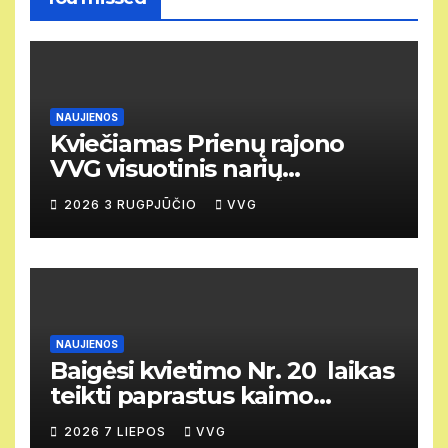
NAUJIENOS
Kviečiamas Prienų rajono
VVG visuotinis narių
susirinkimas
2026 3 RUGPJŪČIO
VVG
NAUJIENOS
Baigėsi kvietimo Nr. 20 laikas
teikti paprastus kaimo
vietovių vietos projektus
2026 7 LIEPOS
VVG