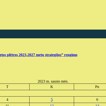
ietos plėtros 2023-2027 metų strategijos” rengimo
2023 m. sausio mėn.
T
K
Pn
4
5
6
11
12
13