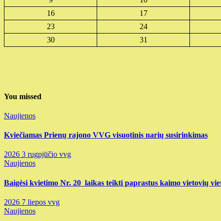
16
17
23
24
30
31
You missed
Naujienos
Kviečiamas Prienų rajono VVG visuotinis narių susirinkimas
2026 3 rugpjūčio
vvg
Naujienos
Baigėsi kvietimo Nr. 20 laikas teikti paprastus kaimo vietovių vie
2026 7 liepos
vvg
Naujienos