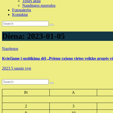
Teisės aktai
Naudingos nuorodos
Fotogalerija
Kontaktai
Diena:
2023-01-05
Naujienos
Kviečiame į susitikimą dėl „Prienų rajono vietos veiklos grupės v
2023 5 sausio
vvg
Pr
A
2
3
9
10