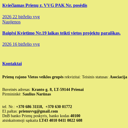
Kviečiamas Prienų r. VVG PAK Nr. posėdis
2026 22 birželio
vvg
Naujienos
Baigėsi Kvietimo Nr.19 laikas teikti vietos projektų paraiškas.
2026 16 birželio
vvg
Kontaktai
Prienų rajono Vietos veiklos grupės
rekvizitai: Teisinis statusas:
Asociacija
Buveinės adresas:
Kranto g. 8, LT-59144 Prienai
Pirmininkė:
Saulius Narūnas
tel. Nr.:
+370 686 31118, +370 630 01772
El.paštas:
prienuvvg@gmail.com
DnB banko Prienų poskyris, banko kodas
40100
atsiskaitomoji sąskaita
LT43 4010 0411 0022 608