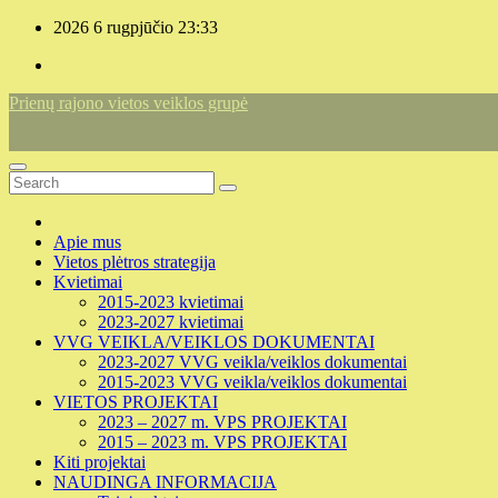
Skip
2026 6 rugpjūčio
23:33
to
content
Prienų rajono vietos veiklos grupė
Apie mus
Vietos plėtros strategija
Kvietimai
2015-2023 kvietimai
2023-2027 kvietimai
VVG VEIKLA/VEIKLOS DOKUMENTAI
2023-2027 VVG veikla/veiklos dokumentai
2015-2023 VVG veikla/veiklos dokumentai
VIETOS PROJEKTAI
2023 – 2027 m. VPS PROJEKTAI
2015 – 2023 m. VPS PROJEKTAI
Kiti projektai
NAUDINGA INFORMACIJA