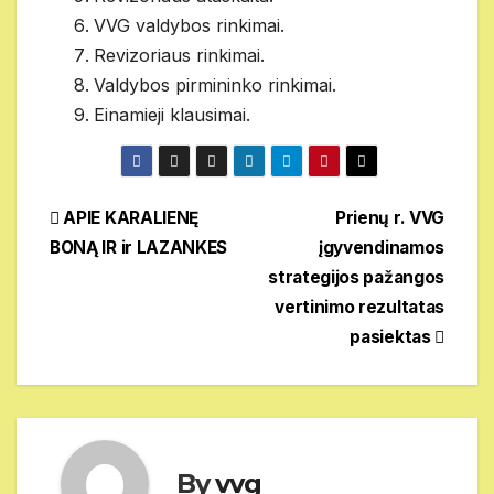
VVG valdybos rinkimai.
Revizoriaus rinkimai.
Valdybos pirmininko rinkimai.
Einamieji klausimai.
Navigacija
APIE KARALIENĘ
Prienų r. VVG
BONĄ IR ir LAZANKES
įgyvendinamos
tarp
strategijos pažangos
įrašų
vertinimo rezultatas
pasiektas
By
vvg