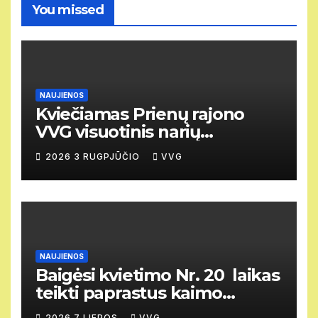
You missed
NAUJIENOS
Kviečiamas Prienų rajono
VVG visuotinis narių
susirinkimas
2026 3 RUGPJŪČIO
VVG
NAUJIENOS
Baigėsi kvietimo Nr. 20 laikas
teikti paprastus kaimo
vietovių vietos projektus
2026 7 LIEPOS
VVG