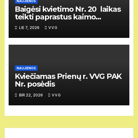
NAUJIENOS
Baigėsi kvietimo Nr. 20 laikas
teikti paprastus kaimo
vietovių vietos projektus
LIE 7, 2026
VVG
NAUJIENOS
Kviečiamas Prienų r. VVG PAK
Nr. posėdis
BIR 22, 2026
VVG