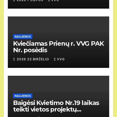
NAUJIENOS
Kviečiamas Prienų r. VVG PAK
Nr. posėdis
2026 22 BIRŽELIO
VVG
NAUJIENOS
Baigėsi Kvietimo Nr.19 laikas
teikti vietos projektų
paraiškas.