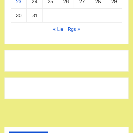
23
24
25
26
27
28
29
30
31
« Lie
Rgs »