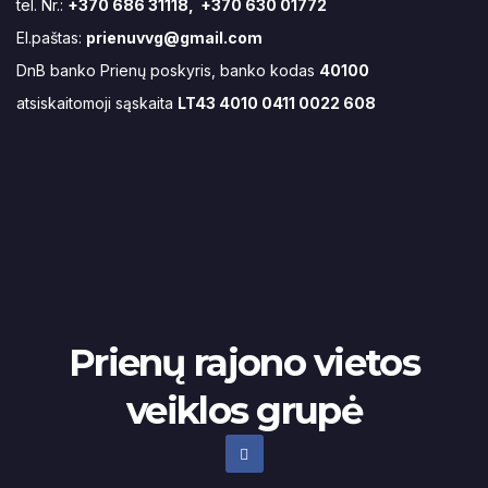
tel. Nr.:
+370 686 31118, +370 630 01772
El.paštas:
prienuvvg@gmail.com
DnB banko Prienų poskyris, banko kodas
40100
atsiskaitomoji sąskaita
LT43 4010 0411 0022 608
Prienų rajono vietos
veiklos grupė