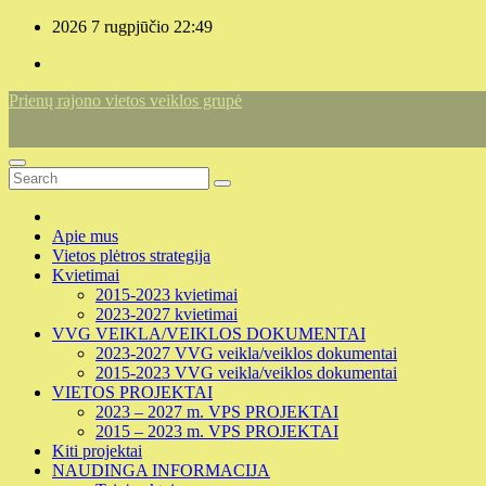
Skip
2026 7 rugpjūčio
22:49
to
content
Prienų rajono vietos veiklos grupė
Apie mus
Vietos plėtros strategija
Kvietimai
2015-2023 kvietimai
2023-2027 kvietimai
VVG VEIKLA/VEIKLOS DOKUMENTAI
2023-2027 VVG veikla/veiklos dokumentai
2015-2023 VVG veikla/veiklos dokumentai
VIETOS PROJEKTAI
2023 – 2027 m. VPS PROJEKTAI
2015 – 2023 m. VPS PROJEKTAI
Kiti projektai
NAUDINGA INFORMACIJA