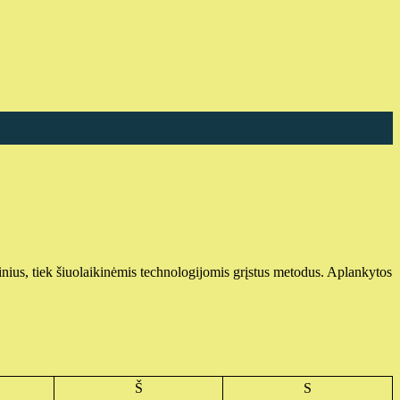
cinius, tiek šiuolaikinėmis technologijomis grįstus metodus. Aplankytos
Š
S