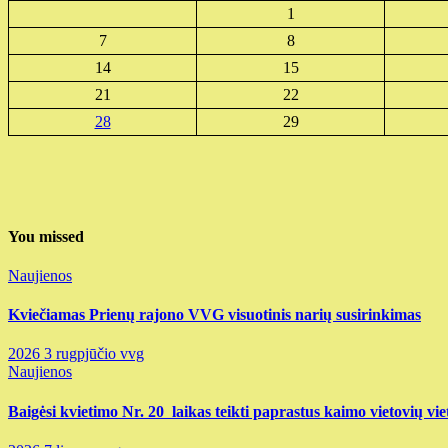
1
7
8
14
15
21
22
28
29
You missed
Naujienos
Kviečiamas Prienų rajono VVG visuotinis narių susirinkimas
2026 3 rugpjūčio
vvg
Naujienos
Baigėsi kvietimo Nr. 20 laikas teikti paprastus kaimo vietovių vie