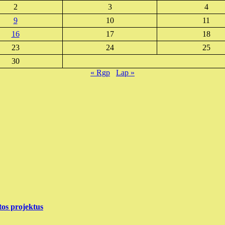
2
3
4
9
10
11
16
17
18
23
24
25
30
« Rgp
Lap »
tos projektus