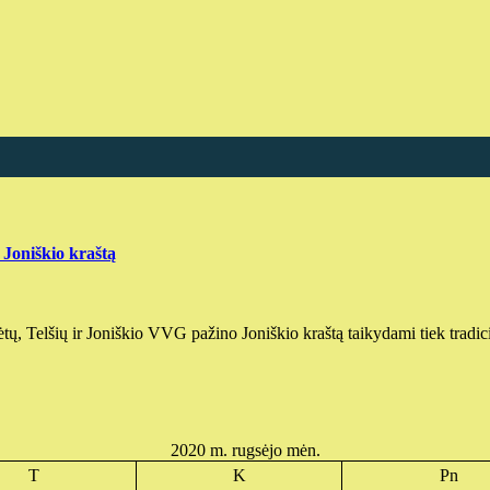
 Joniškio kraštą
ėtų, Telšių ir Joniškio VVG pažino Joniškio kraštą taikydami tiek tradi
2020 m. rugsėjo mėn.
T
K
Pn