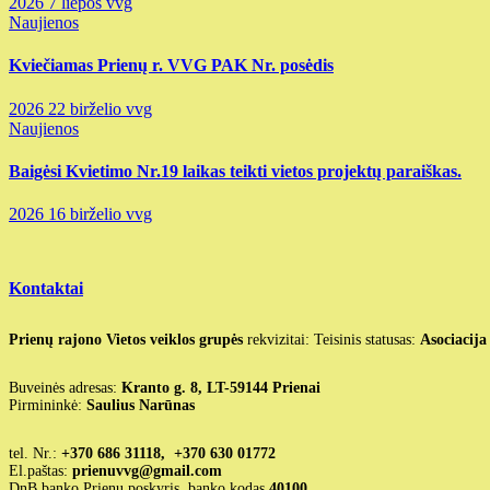
2026 7 liepos
vvg
Naujienos
Kviečiamas Prienų r. VVG PAK Nr. posėdis
2026 22 birželio
vvg
Naujienos
Baigėsi Kvietimo Nr.19 laikas teikti vietos projektų paraiškas.
2026 16 birželio
vvg
Kontaktai
Prienų rajono Vietos veiklos grupės
rekvizitai: Teisinis statusas:
Asociacija
Buveinės adresas:
Kranto g. 8, LT-59144 Prienai
Pirmininkė:
Saulius Narūnas
tel. Nr.:
+370 686 31118, +370 630 01772
El.paštas:
prienuvvg@gmail.com
DnB banko Prienų poskyris, banko kodas
40100