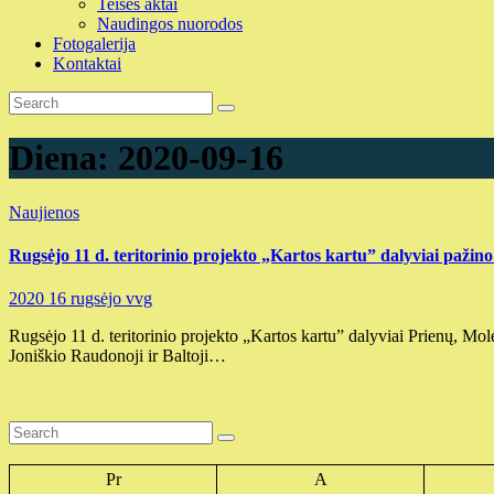
Teisės aktai
Naudingos nuorodos
Fotogalerija
Kontaktai
Diena:
2020-09-16
Naujienos
Rugsėjo 11 d. teritorinio projekto „Kartos kartu” dalyviai pažino
2020 16 rugsėjo
vvg
Rugsėjo 11 d. teritorinio projekto „Kartos kartu” dalyviai Prienų, Mol
Joniškio Raudonoji ir Baltoji…
Pr
A