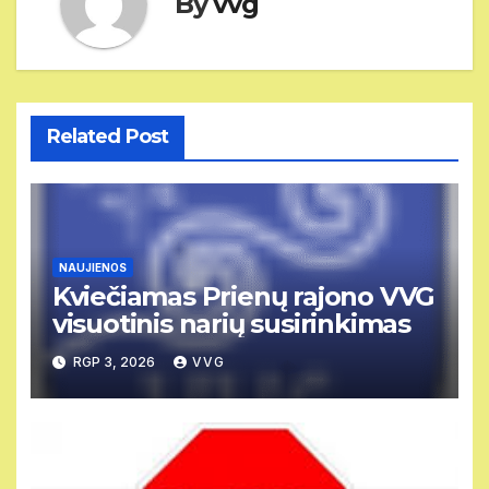
By
vvg
Related Post
NAUJIENOS
Kviečiamas Prienų rajono VVG
visuotinis narių susirinkimas
RGP 3, 2026
VVG