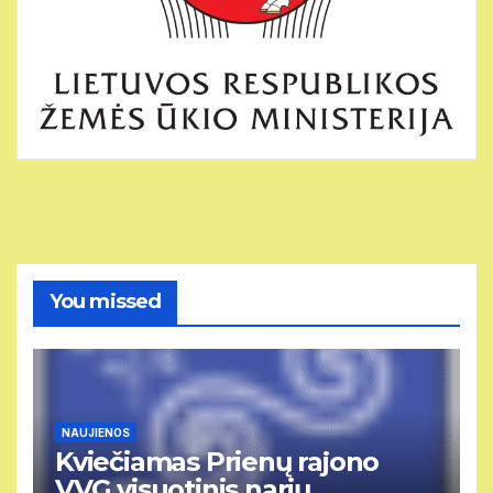
You missed
NAUJIENOS
Kviečiamas Prienų rajono
VVG visuotinis narių