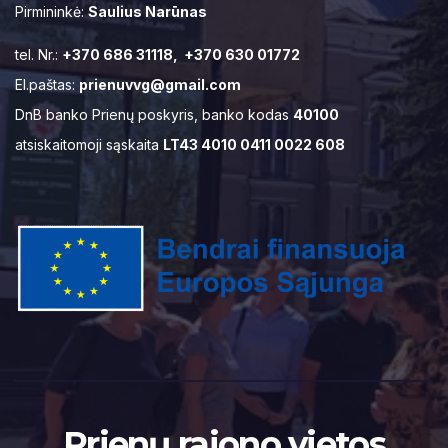
Pirmininkė:
Saulius Narūnas
tel. Nr.:
+370 686 31118, +370 630 01772
El.paštas:
prienuvvg@gmail.com
DnB banko Prienų poskyris, banko kodas
40100
atsiskaitomoji sąskaita
LT43 4010 0411 0022 608
Prienų rajono vietos