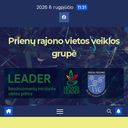
Skip
2026 8 rugpjūčio
11:31
to
content
Prienų rajono vietos veiklos
grupė