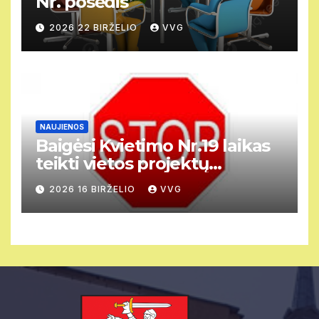
Nr. posėdis
2026 22 BIRŽELIO
VVG
NAUJIENOS
Baigėsi Kvietimo Nr.19 laikas
teikti vietos projektų
paraiškas.
2026 16 BIRŽELIO
VVG