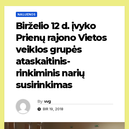
NAUJIENOS
Birželio 12 d. įvyko
Prienų rajono Vietos
veiklos grupės
ataskaitinis-
rinkiminis narių
susirinkimas
By
vvg
BIR 19, 2018