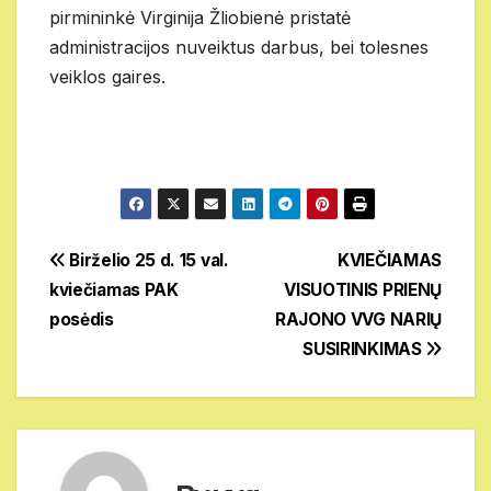
pirmininkė Virginija Žliobienė pristatė
administracijos nuveiktus darbus, bei tolesnes
veiklos gaires.
Navigacija
Birželio 25 d. 15 val.
KVIEČIAMAS
kviečiamas PAK
VISUOTINIS PRIENŲ
tarp
posėdis
RAJONO VVG NARIŲ
įrašų
SUSIRINKIMAS