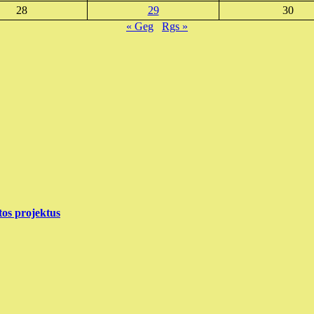
28
29
30
« Geg
Rgs »
tos projektus