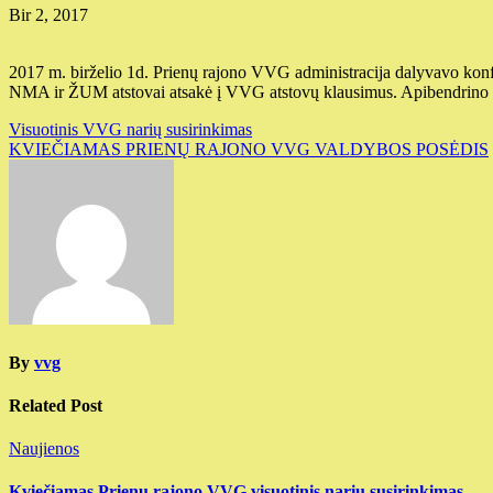
Bir 2, 2017
2017 m. birželio 1d. Prienų rajono VVG administracija dalyvavo kon
NMA ir ŽUM atstovai atsakė į VVG atstovų klausimus. Apibendrino n
Navigacija
Visuotinis VVG narių susirinkimas
KVIEČIAMAS PRIENŲ RAJONO VVG VALDYBOS POSĖDIS
tarp
įrašų
By
vvg
Related Post
Naujienos
Kviečiamas Prienų rajono VVG visuotinis narių susirinkimas