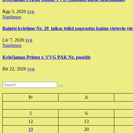
Rgp 3, 2026
vvg
Naujienos
Baigėsi kvietimo Nr. 20 laikas teikti paprastus kaimo vietovių vie
Lie 7, 2026
vvg
Naujienos
Kviečiamas Prienų r. VVG PAK Nr. posėdis
Bir 22, 2026
vvg
Pr
A
5
6
12
13
19
20