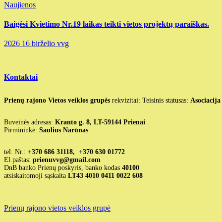
Naujienos
Baigėsi Kvietimo Nr.19 laikas teikti vietos projektų paraiškas.
2026 16 birželio
vvg
Kontaktai
Prienų rajono Vietos veiklos grupės
rekvizitai: Teisinis statusas:
Asociacija
Buveinės adresas:
Kranto g. 8, LT-59144 Prienai
Pirmininkė:
Saulius Narūnas
tel. Nr.:
+370 686 31118, +370 630 01772
El.paštas:
prienuvvg@gmail.com
DnB banko Prienų poskyris, banko kodas
40100
atsiskaitomoji sąskaita
LT43 4010 0411 0022 608
Prienų rajono vietos veiklos grupė