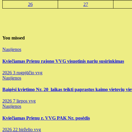
26
27
You missed
Naujienos
Kviečiamas Prienų rajono VVG visuotinis narių susirinkimas
2026 3 rugpjūčio
vvg
Naujienos
Baigėsi kvietimo Nr. 20 laikas teikti paprastus kaimo vietovių vie
2026 7 liepos
vvg
Naujienos
Kviečiamas Prienų r. VVG PAK Nr. posėdis
2026 22 birželio
vvg