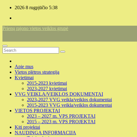
Skip
2026 8 rugpjūčio
5:38
to
content
Prienų rajono vietos veiklos grupė
Apie mus
Vietos plėtros strategija
Kvietimai
2015-2023 kvietimai
2023-2027 kvietimai
VVG VEIKLA/VEIKLOS DOKUMENTAI
2023-2027 VVG veikla/veiklos dokumentai
2015-2023 VVG veikla/veiklos dokumentai
VIETOS PROJEKTAI
2023 – 2027 m. VPS PROJEKTAI
2015 – 2023 m. VPS PROJEKTAI
Kiti projektai
NAUDINGA INFORMACIJA