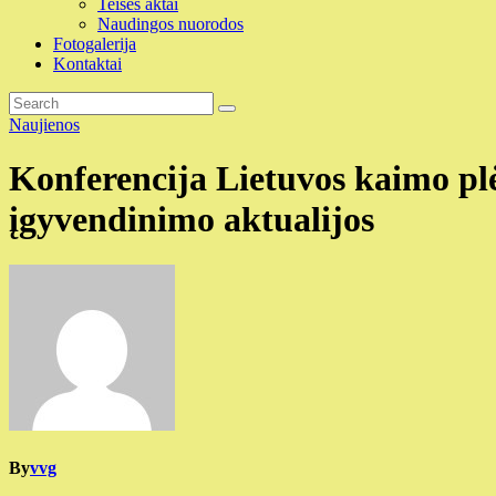
Teisės aktai
Naudingos nuorodos
Fotogalerija
Kontaktai
Naujienos
Konferencija Lietuvos kaimo p
įgyvendinimo aktualijos
By
vvg