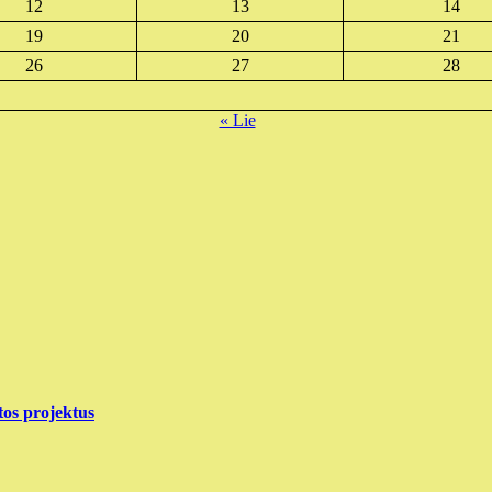
12
13
14
19
20
21
26
27
28
« Lie
tos projektus