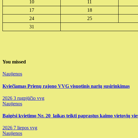
10
11
17
18
24
25
31
You missed
Naujienos
Kviečiamas Prienų rajono VVG visuotinis narių susirinkimas
2026 3 rugpjūčio
vvg
Naujienos
Baigėsi kvietimo Nr. 20 laikas teikti paprastus kaimo vietovių vie
2026 7 liepos
vvg
Naujienos