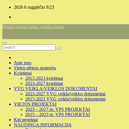
Skip
2026 6 rugpjūčio
9:23
to
content
Prienų rajono vietos veiklos grupė
Apie mus
Vietos plėtros strategija
Kvietimai
2015-2023 kvietimai
2023-2027 kvietimai
VVG VEIKLA/VEIKLOS DOKUMENTAI
2023-2027 VVG veikla/veiklos dokumentai
2015-2023 VVG veikla/veiklos dokumentai
VIETOS PROJEKTAI
2023 – 2027 m. VPS PROJEKTAI
2015 – 2023 m. VPS PROJEKTAI
Kiti projektai
NAUDINGA INFORMACIJA