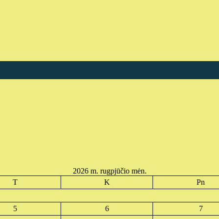
2026 m. rugpjūčio mėn.
T
K
Pn
5
6
7