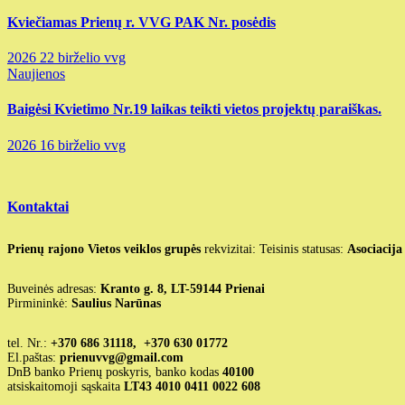
Kviečiamas Prienų r. VVG PAK Nr. posėdis
2026 22 birželio
vvg
Naujienos
Baigėsi Kvietimo Nr.19 laikas teikti vietos projektų paraiškas.
2026 16 birželio
vvg
Kontaktai
Prienų rajono Vietos veiklos grupės
rekvizitai: Teisinis statusas:
Asociacija
Buveinės adresas:
Kranto g. 8, LT-59144 Prienai
Pirmininkė:
Saulius Narūnas
tel. Nr.:
+370 686 31118, +370 630 01772
El.paštas:
prienuvvg@gmail.com
DnB banko Prienų poskyris, banko kodas
40100
atsiskaitomoji sąskaita
LT43 4010 0411 0022 608