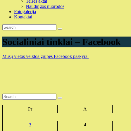
Teisės aktai
Naudingos nuorodos
Fotogalerija
Kontaktai
Socialiniai tinklai – Facebook
Mūsų vietos veiklos grupės Facebook paskyra
Pr
A
3
4