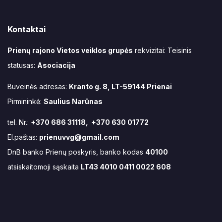
Kontaktai
Prienų rajono Vietos veiklos grupės
rekvizitai: Teisinis
statusas:
Asociacija
Buveinės adresas:
Kranto g. 8, LT-59144 Prienai
Pirmininkė:
Saulius Narūnas
tel. Nr.:
+370 686 31118, +370 630 01772
El.paštas:
prienuvvg@gmail.com
DnB banko Prienų poskyris, banko kodas
40100
atsiskaitomoji sąskaita
LT43 4010 0411 0022 608