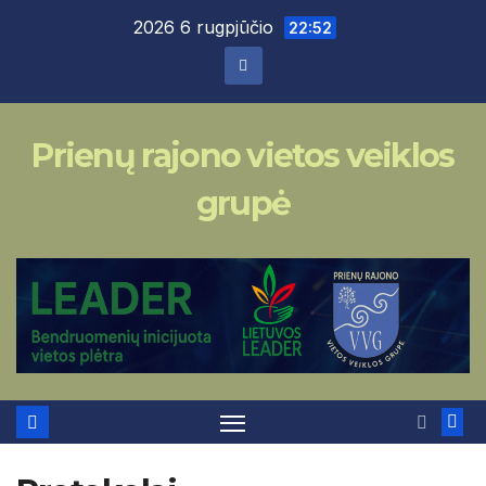
Skip
2026 6 rugpjūčio
22:52
to
content
Prienų rajono vietos veiklos
grupė