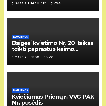
susirinkimas
2026 3 RUGPJŪČIO
VVG
NAUJIENOS
Baigėsi kvietimo Nr. 20 laikas
teikti paprastus kaimo
vietovių vietos projektus
2026 7 LIEPOS
VVG
NAUJIENOS
Kviečiamas Prienų r. VVG PAK
Nr. posėdis