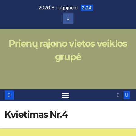
Skip
2026 8 rugpjūčio
3:24
to
content
Prienų rajono vietos veiklos
grupė
Kvietimas Nr.4