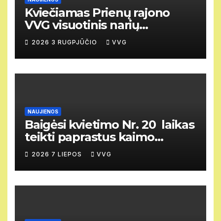
Kviečiamas Prienų rajono
VVG visuotinis narių
susirinkimas
2026 3 RUGPJŪČIO
VVG
NAUJIENOS
Baigėsi kvietimo Nr. 20 laikas
teikti paprastus kaimo
vietovių vietos projektus
2026 7 LIEPOS
VVG