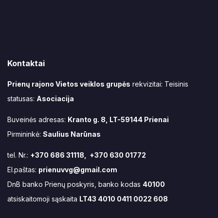
Kontaktai
Prienų rajono Vietos veiklos grupės
rekvizitai: Teisinis
statusas:
Asociacija
Buveinės adresas:
Kranto g. 8, LT-59144 Prienai
Pirmininkė:
Saulius Narūnas
tel. Nr.:
+370 686 31118, +370 630 01772
El.paštas:
prienuvvg@gmail.com
DnB banko Prienų poskyris, banko kodas
40100
atsiskaitomoji sąskaita
LT43 4010 0411 0022 608