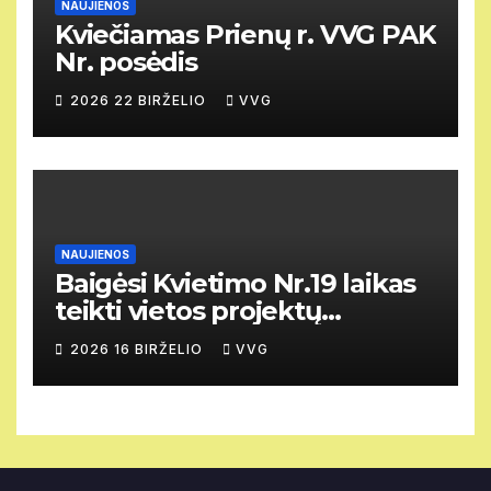
NAUJIENOS
Kviečiamas Prienų r. VVG PAK
Nr. posėdis
2026 22 BIRŽELIO
VVG
NAUJIENOS
Baigėsi Kvietimo Nr.19 laikas
teikti vietos projektų
paraiškas.
2026 16 BIRŽELIO
VVG