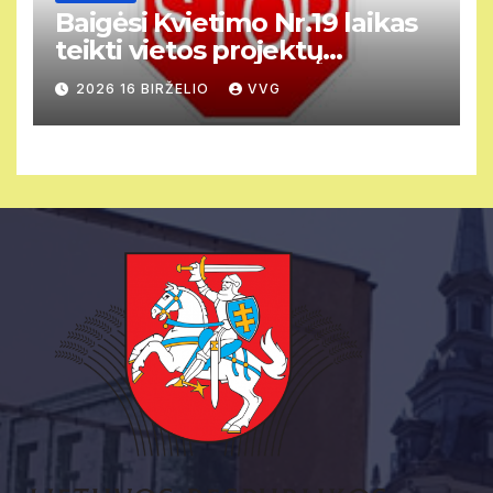
Baigėsi Kvietimo Nr.19 laikas
teikti vietos projektų
paraiškas.
2026 16 BIRŽELIO
VVG