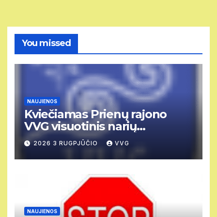
You missed
NAUJIENOS
Kviečiamas Prienų rajono
VVG visuotinis narių
susirinkimas
2026 3 RUGPJŪČIO
VVG
NAUJIENOS