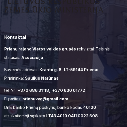
Kontaktai
Prienų rajono Vietos veiklos grupės
rekvizitai: Teisinis
statusas:
Asociacija
Buveinės adresas:
Kranto g. 8, LT-59144 Prienai
Pirmininkė:
Saulius Narūnas
tel. Nr.:
+370 686 31118, +370 630 01772
El.paštas:
prienuvvg@gmail.com
DnB banko Prienų poskyris, banko kodas
40100
atsiskaitomoji sąskaita
LT43 4010 0411 0022 608