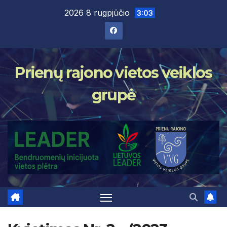
Skip
2026 8 rugpjūčio
3:03
to
content
Prienų rajono vietos veiklos
grupė