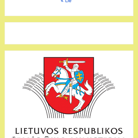
« Lie