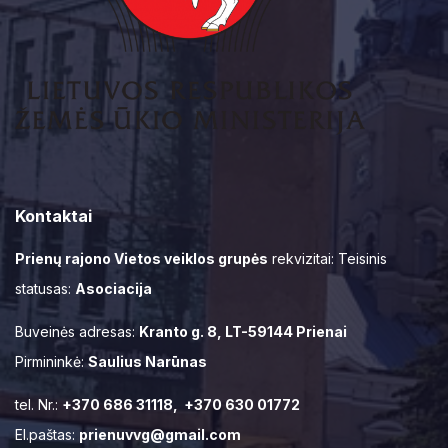
Kontaktai
Prienų rajono Vietos veiklos grupės
rekvizitai: Teisinis
statusas:
Asociacija
Buveinės adresas:
Kranto g. 8, LT-59144 Prienai
Pirmininkė:
Saulius Narūnas
tel. Nr.:
+370 686 31118, +370 630 01772
El.paštas:
prienuvvg@gmail.com