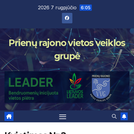
Skip
2026 7 rugpjūčio
6:05
to
content
Prienų rajono vietos veiklos
grupė