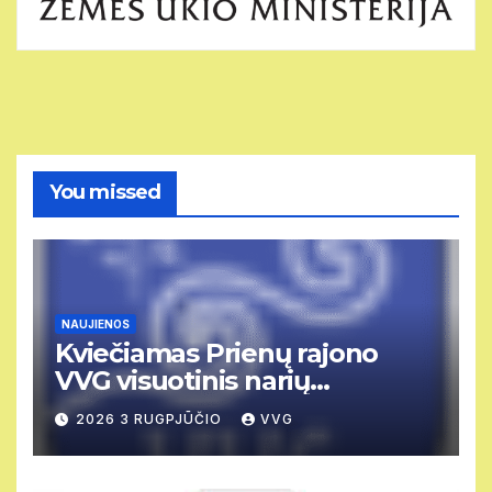
You missed
NAUJIENOS
Kviečiamas Prienų rajono
VVG visuotinis narių
susirinkimas
2026 3 RUGPJŪČIO
VVG