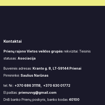
Kontaktai
Prienų rajono Vietos veiklos grupės
rekvizitai: Teisinis
statusas:
Asociacija
Buveinės adresas:
Kranto g. 8, LT-59144 Prienai
Pirmininkė:
Saulius Narūnas
tel. Nr.:
+370 686 31118, +370 630 01772
El.paštas:
prienuvvg@gmail.com
DnB banko Prienų poskyris, banko kodas
40100