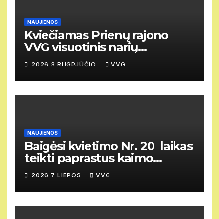
NAUJIENOS
Kviečiamas Prienų rajono
VVG visuotinis narių
susirinkimas
2026 3 RUGPJŪČIO
VVG
NAUJIENOS
Baigėsi kvietimo Nr. 20 laikas
teikti paprastus kaimo
vietovių vietos projektus
2026 7 LIEPOS
VVG