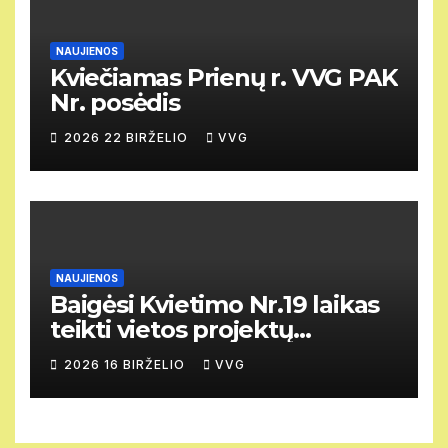
NAUJIENOS
Kviečiamas Prienų r. VVG PAK
Nr. posėdis
2026 22 BIRŽELIO
VVG
NAUJIENOS
Baigėsi Kvietimo Nr.19 laikas
teikti vietos projektų
paraiškas.
2026 16 BIRŽELIO
VVG