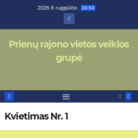
Skip
2026 6 rugpjūčio
20:50
to
content
Prienų rajono vietos veiklos
grupė
Kvietimas Nr. 1