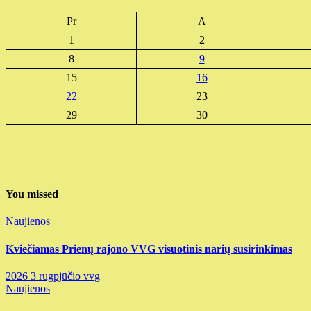
Pr
A
1
2
8
9
15
16
22
23
29
30
You missed
Naujienos
Kviečiamas Prienų rajono VVG visuotinis narių susirinkimas
2026 3 rugpjūčio
vvg
Naujienos