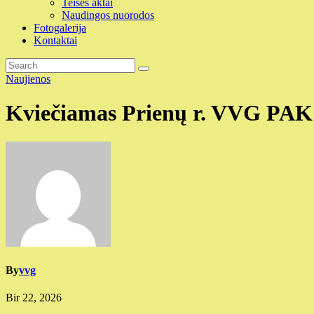
Teisės aktai
Naudingos nuorodos
Fotogalerija
Kontaktai
Naujienos
Kviečiamas Prienų r. VVG PAK 
By
vvg
Bir 22, 2026