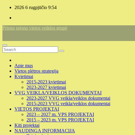
Skip
2026 6 rugpjūčio
9:54
to
content
Prienų rajono vietos veiklos grupė
Apie mus
Vietos plėtros strategija
Kvietimai
2015-2023 kvietimai
2023-2027 kvietimai
VVG VEIKLA/VEIKLOS DOKUMENTAI
2023-2027 VVG veikla/veiklos dokumentai
2015-2023 VVG veikla/veiklos dokumentai
VIETOS PROJEKTAI
2023 – 2027 m. VPS PROJEKTAI
2015 – 2023 m. VPS PROJEKTAI
Kiti projektai
NAUDINGA INFORMACIJA