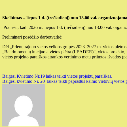
Skelbimas – liepos 1 d. (trečiadienį) nuo 13.00 val. organizuojam
Pranešu, kad 2026 m. liepos 1 d. (trečiadienį) nuo 13.00 val. organ
Preliminari posėdžio darbotvarkė:
Dėl „Prienų rajono vietos veiklos grupės 2023–2027 m. vietos plėtros
„Bendruomenių inicijuota vietos plėtra (LEADER)“, vietos projekto
vietos projekto paraiškos atrankos vertinimo metu priimtos išvados (p
Navigacija
Baigėsi Kvietimo Nr.19 laikas teikti vietos projektų paraiškas.
Baigėsi kvietimo Nr. 20 laikas teikti paprastus kaimo vietovių vietos 
tarp
įrašų