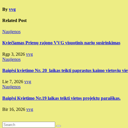
By
vvg
Related Post
Naujienos
Kviečiamas Prienų rajono VVG visuotinis narių susirinkimas
Rgp 3, 2026
vvg
Naujienos
Baigėsi kvietimo Nr. 20 laikas teikti paprastus kaimo vietovių vie
Lie 7, 2026
vvg
Naujienos
Baigėsi Kvietimo Nr.19 laikas teikti vietos projektų paraiškas.
Bir 16, 2026
vvg