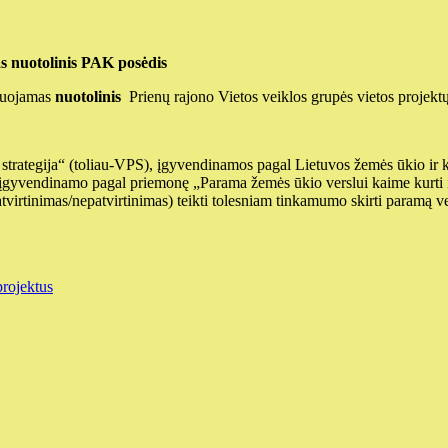
as nuotolinis PAK posėdis
izuojamas
nuotolinis
Prienų rajono Vietos veiklos grupės vietos projektų
 strategija“ (toliau-VPS), įgyvendinamos pagal Lietuvos žemės ūkio ir
, įgyvendinamo pagal priemonę „Parama žemės ūkio verslui kaime kurt
atvirtinimas/nepatvirtinimas) teikti tolesniam tinkamumo skirti paramą 
projektus