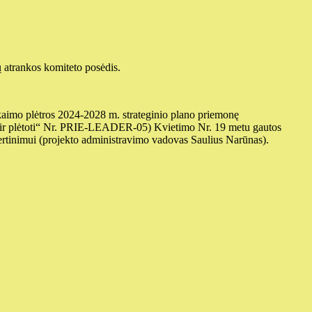
 atrankos komiteto posėdis.
 kaimo plėtros 2024-2028 m. strateginio plano priemonę
i ir plėtoti“ Nr. PRIE-LEADER-05) Kvietimo Nr. 19 metu gautos
vertinimui (projekto administravimo vadovas Saulius Narūnas).