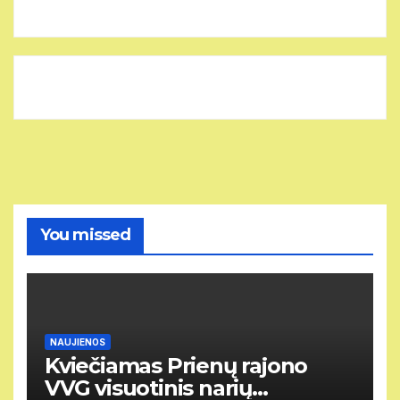
You missed
NAUJIENOS
Kviečiamas Prienų rajono
VVG visuotinis narių