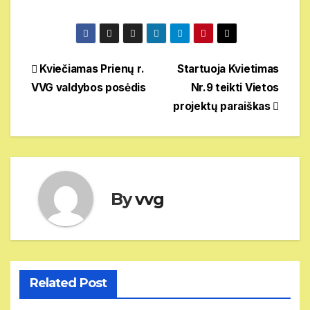
Navigacija
Kviečiamas Prienų r.
Startuoja Kvietimas
VVG valdybos posėdis
Nr.9 teikti Vietos
tarp
projektų paraiškas
įrašų
By
vvg
Related Post