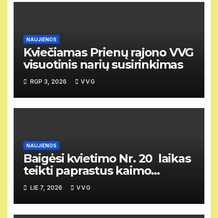
NAUJIENOS
Kviečiamas Prienų rajono VVG
visuotinis narių susirinkimas
RGP 3, 2026
VVG
NAUJIENOS
Baigėsi kvietimo Nr. 20 laikas
teikti paprastus kaimo
vietovių vietos projektus
LIE 7, 2026
VVG