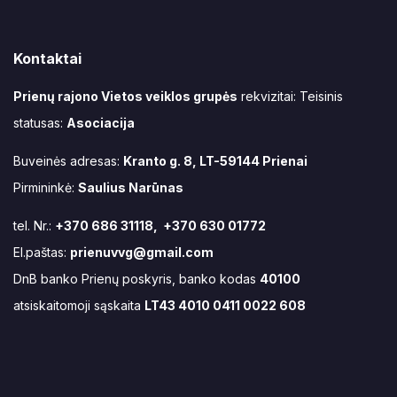
Kontaktai
Prienų rajono Vietos veiklos grupės
rekvizitai: Teisinis
statusas:
Asociacija
Buveinės adresas:
Kranto g. 8, LT-59144 Prienai
Pirmininkė:
Saulius Narūnas
tel. Nr.:
+370 686 31118, +370 630 01772
El.paštas:
prienuvvg@gmail.com
DnB banko Prienų poskyris, banko kodas
40100
atsiskaitomoji sąskaita
LT43 4010 0411 0022 608