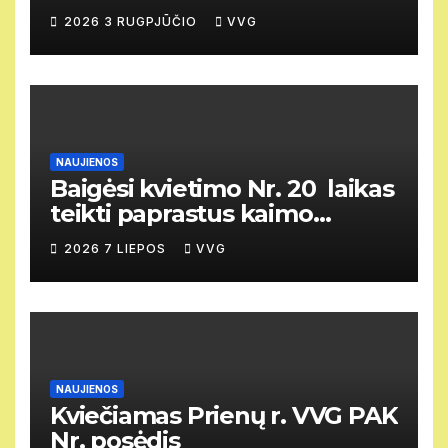
susirinkimas
2026 3 RUGPJŪČIO
VVG
NAUJIENOS
Baigėsi kvietimo Nr. 20 laikas
teikti paprastus kaimo
vietovių vietos projektus
2026 7 LIEPOS
VVG
NAUJIENOS
Kviečiamas Prienų r. VVG PAK
Nr. posėdis