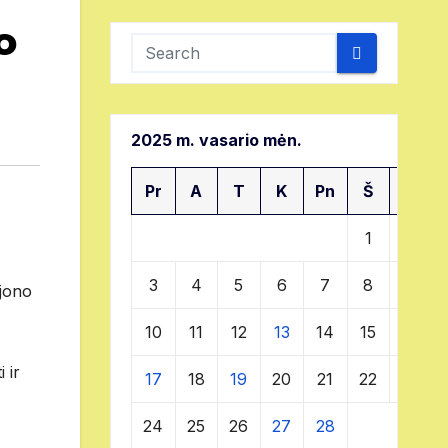
o
2025 m. vasario mėn.
Pr
A
T
K
Pn
Š
S
1
2
3
4
5
6
7
8
9
ajono
10
11
12
13
14
15
16
 ir
17
18
19
20
21
22
23
24
25
26
27
28