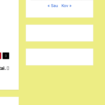
« Sau
Kov »
tai.