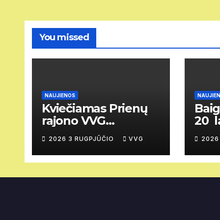
You missed
NAUJIENOS
NAUJIE
Kviečiamas Prienų
Baig
rajono VVG
20 l
visuotinis narių
pap
2026 3 RUGPJŪČIO
VVG
2026
susirinkimas
viet
proj