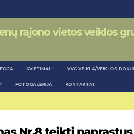
enų rajono vietos veiklos g
EGIJA
KVIETIMAI
VVG VEIKLA/VEIKLOS DOK
FOTOGALERIJA
KONTAKTAI
as Nr.8 teikti paprastus