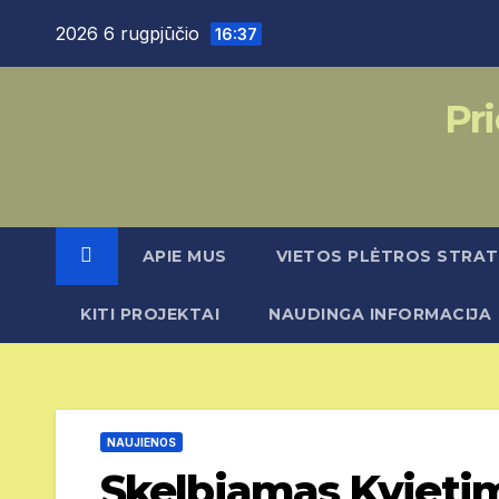
Skip
2026 6 rugpjūčio
16:37
to
content
Pri
APIE MUS
VIETOS PLĖTROS STRAT
KITI PROJEKTAI
NAUDINGA INFORMACIJA
NAUJIENOS
Skelbiamas Kvietim