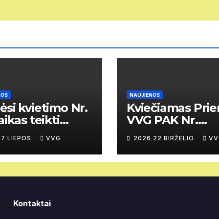
NOS
NAUJIENOS
ėsi kvietimo Nr.
Kviečiamas Prien
aikas teikti
VVG PAK Nr.
rastus kaimo
posėdis
 7 LIEPOS
VVG
2026 22 BIRŽELIO
VV
ovių vietos
ektus
Kontaktai