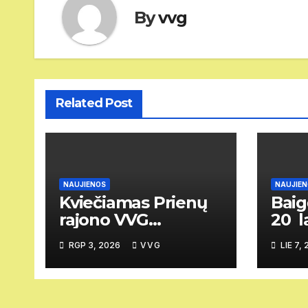
By
vvg
Related Post
NAUJIENOS
NAUJIE
Kviečiamas Prienų
Baig
rajono VVG
20 l
visuotinis narių
papr
RGP 3, 2026
VVG
LIE 7,
susirinkimas
viet
proj