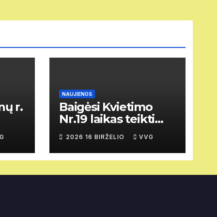
NAUJIENOS
ų r.
Baigėsi Kvietimo
Nr.19 laikas teikti
vietos projektų
G
2026 16 BIRŽELIO
VVG
paraiškas.