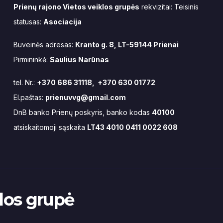
Prienų rajono Vietos veiklos grupės
rekvizitai: Teisinis
statusas:
Asociacija
Buveinės adresas:
Kranto g. 8, LT-59144 Prienai
Pirmininkė:
Saulius Narūnas
tel. Nr.:
+370 686 31118, +370 630 01772
El.paštas:
prienuvvg@gmail.com
DnB banko Prienų poskyris, banko kodas
40100
atsiskaitomoji sąskaita
LT43 4010 0411 0022 608
klos grupė