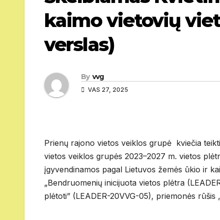
kaimo vietovių vie
verslas)
By
vvg
VAS 27, 2025
Prienų rajono vietos veiklos grupė kviečia teik
vietos veiklos grupės 2023–2027 m. vietos plėt
įgyvendinamos pagal Lietuvos žemės ūkio ir ka
„Bendruomenių inicijuota vietos plėtra (LEADE
plėtoti” (LEADER-20VVG-05), priemonės rūšis 