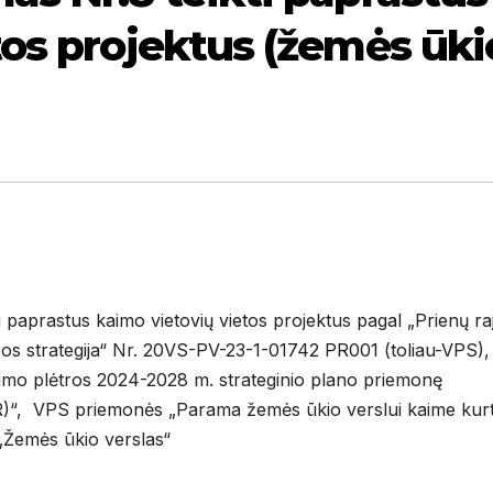
tos projektus (žemės ūki
ti paprastus kaimo vietovių vietos projektus pagal „Prienų r
ros strategija“ Nr. 20VS-PV-23-1-01742 PR001 (toliau-VPS),
imo plėtros 2024-2028 m. strateginio plano priemonę
R)“, VPS priemonės „Parama žemės ūkio verslui kaime kurti
„Žemės ūkio verslas“