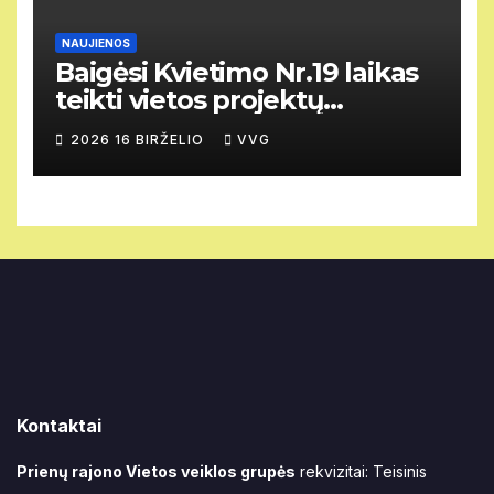
NAUJIENOS
Baigėsi Kvietimo Nr.19 laikas
teikti vietos projektų
paraiškas.
2026 16 BIRŽELIO
VVG
Kontaktai
Prienų rajono Vietos veiklos grupės
rekvizitai: Teisinis