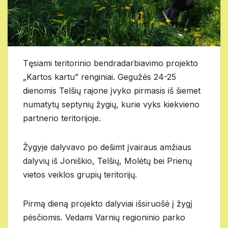
Tęsiami teritorinio bendradarbiavimo projekto
„Kartos kartu” renginiai. Gegužės 24-25
dienomis Telšių rajone įvyko pirmasis iš šiemet
numatytų septynių žygių, kurie vyks kiekvieno
partnerio teritorijoje.
Žygyje dalyvavo po dešimt įvairaus amžiaus
dalyvių iš Joniškio, Telšių, Molėtų bei Prienų
vietos veiklos grupių teritorijų.
Pirmą dieną projekto dalyviai išsiruošė į žygį
pėsčiomis. Vedami Varnių regioninio parko