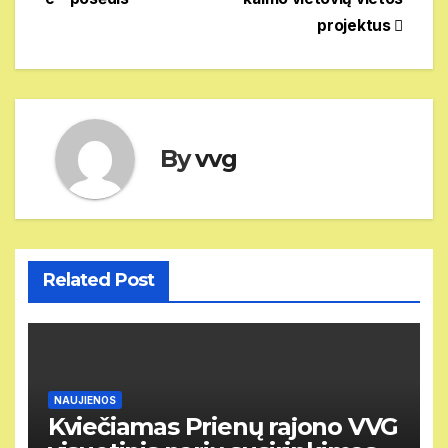
įrašų
projektus
By
vvg
Related Post
NAUJIENOS
Kviečiamas Prienų rajono VVG