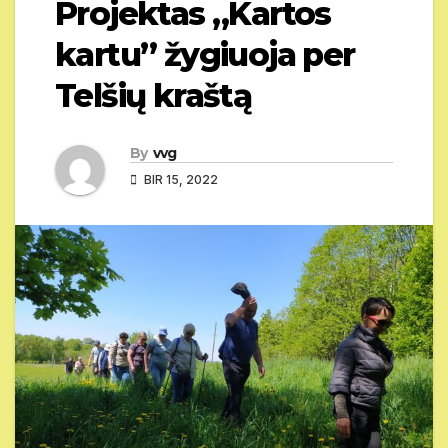
Projektas „Kartos
kartu” žygiuoja per
Telšių kraštą
By
vvg
BIR 15, 2022