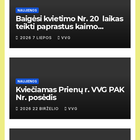
NAUJIENOS
Baigėsi kvietimo Nr. 20 laikas
teikti paprastus kaimo
vietovių vietos projektus
2026 7 LIEPOS
VVG
NAUJIENOS
Kviečiamas Prienų r. VVG PAK
Nr. posėdis
2026 22 BIRŽELIO
VVG