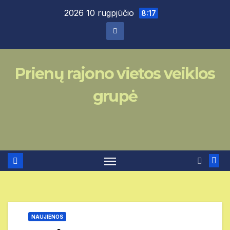
Skip
2026 10 rugpjūčio
8:17
to
content
Prienų rajono vietos veiklos
grupė
NAUJIENOS