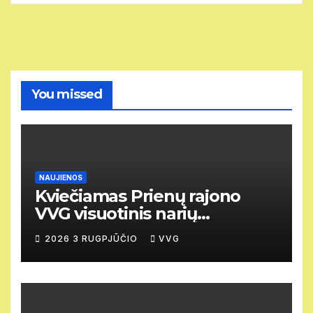
You missed
NAUJIENOS
Kviečiamas Prienų rajono
VVG visuotinis narių
susirinkimas
2026 3 RUGPJŪČIO
VVG