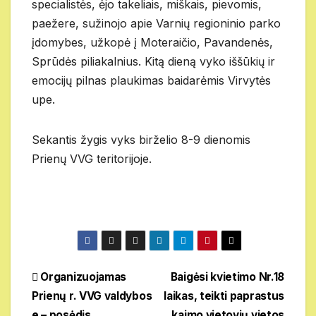
specialistės, ėjo takeliais, miškais, pievomis,
paežere, sužinojo apie Varnių regioninio parko
įdomybes, užkopė į Moteraičio, Pavandenės,
Sprūdės piliakalnius. Kitą dieną vyko iššūkių ir
emocijų pilnas plaukimas baidarėmis Virvytės
upe.
Sekantis žygis vyks birželio 8-9 dienomis
Prienų VVG teritorijoje.
Navigacija
Organizuojamas
Baigėsi kvietimo Nr.18
Prienų r. VVG valdybos
laikas, teikti paprastus
tarp
e – posėdis
kaimo vietovių vietos