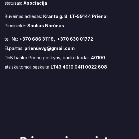
statusas:
Asociacija
Buveinės adresas:
Kranto g. 8, LT-59144 Prienai
Pirmininkė:
Saulius Narūnas
tel. Nr.:
+370 686 31118, +370 630 01772
El.paštas:
prienuvvg@gmail.com
DnB banko Prienų poskyris, banko kodas
40100
atsiskaitomoji sąskaita
LT43 4010 0411 0022 608