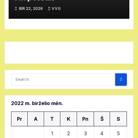
BIR 22, 2026
VVG
2022 m. birželio mėn.
Pr
A
T
K
Pn
Š
S
1
2
3
4
5