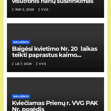
visuotinis narių susirinkimas
RGP 3, 2026
VVG
NAUJIENOS
Baigėsi kvietimo Nr. 20 laikas
teikti paprastus kaimo
vietovių vietos projektus
LIE 7, 2026
VVG
NAUJIENOS
Kviečiamas Prienų r. VVG PAK
Nr. posėdis