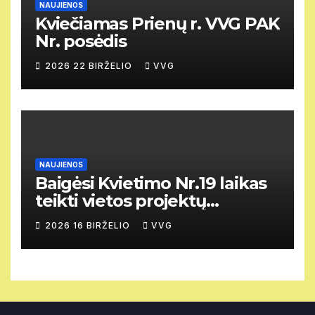
NAUJIENOS
Kviečiamas Prienų r. VVG PAK
Nr. posėdis
2026 22 BIRŽELIO
VVG
NAUJIENOS
Baigėsi Kvietimo Nr.19 laikas
teikti vietos projektų
paraiškas.
2026 16 BIRŽELIO
VVG