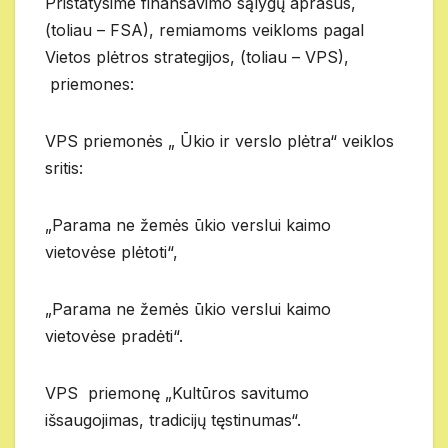
Pristatysime finansavimo sąlygų aprašus,
(toliau – FSA), remiamoms veikloms pagal
Vietos plėtros strategijos, (toliau – VPS),
priemones:
VPS priemonės „ Ūkio ir verslo plėtra“ veiklos
sritis:
„Parama ne žemės ūkio verslui kaimo
vietovėse plėtoti“,
„Parama ne žemės ūkio verslui kaimo
vietovėse pradėti“.
VPS priemonę „Kultūros savitumo
išsaugojimas, tradicijų tęstinumas“.