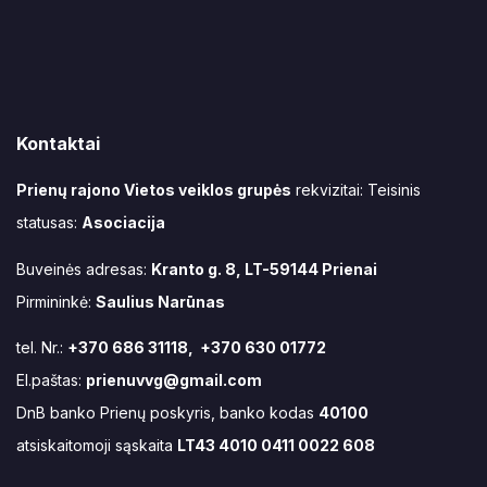
Kontaktai
Prienų rajono Vietos veiklos grupės
rekvizitai: Teisinis
statusas:
Asociacija
Buveinės adresas:
Kranto g. 8, LT-59144 Prienai
Pirmininkė:
Saulius Narūnas
tel. Nr.:
+370 686 31118, +370 630 01772
El.paštas:
prienuvvg@gmail.com
DnB banko Prienų poskyris, banko kodas
40100
atsiskaitomoji sąskaita
LT43 4010 0411 0022 608