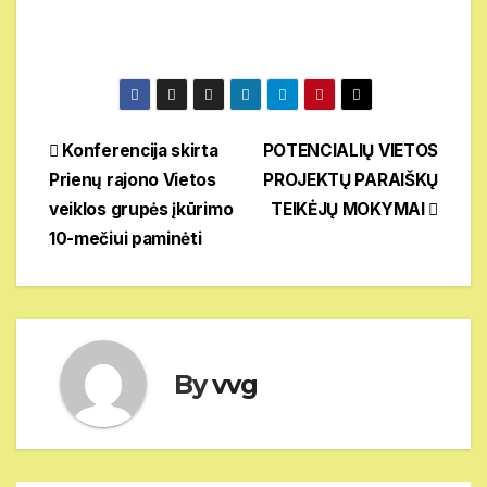
Navigacija
Konferencija skirta
POTENCIALIŲ VIETOS
Prienų rajono Vietos
PROJEKTŲ PARAIŠKŲ
tarp
veiklos grupės įkūrimo
TEIKĖJŲ MOKYMAI
įrašų
10-mečiui paminėti
By
vvg