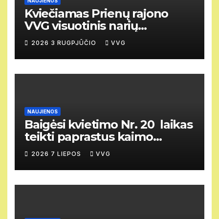
NAUJIENOS
Kviečiamas Prienų rajono
VVG visuotinis narių
susirinkimas
2026 3 RUGPJŪČIO
VVG
NAUJIENOS
Baigėsi kvietimo Nr. 20 laikas
teikti paprastus kaimo
vietovių vietos projektus
2026 7 LIEPOS
VVG