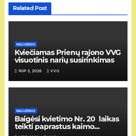
Related Post
NAUJIENOS
Kviečiamas Prienų rajono VVG
visuotinis narių susirinkimas
RGP 3, 2026
VVG
NAUJIENOS
Baigėsi kvietimo Nr. 20 laikas
teikti paprastus kaimo
vietovių vietos projektus