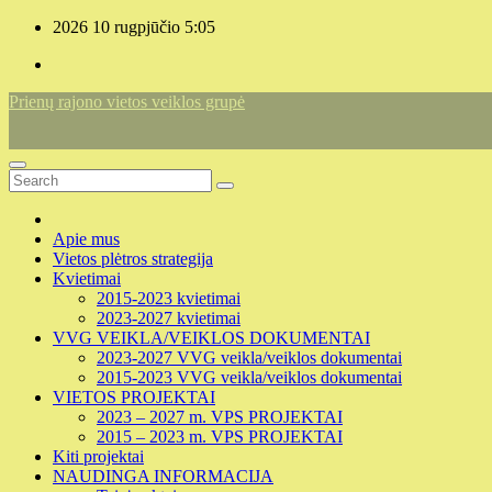
Skip
2026 10 rugpjūčio
5:05
to
content
Prienų rajono vietos veiklos grupė
Apie mus
Vietos plėtros strategija
Kvietimai
2015-2023 kvietimai
2023-2027 kvietimai
VVG VEIKLA/VEIKLOS DOKUMENTAI
2023-2027 VVG veikla/veiklos dokumentai
2015-2023 VVG veikla/veiklos dokumentai
VIETOS PROJEKTAI
2023 – 2027 m. VPS PROJEKTAI
2015 – 2023 m. VPS PROJEKTAI
Kiti projektai
NAUDINGA INFORMACIJA