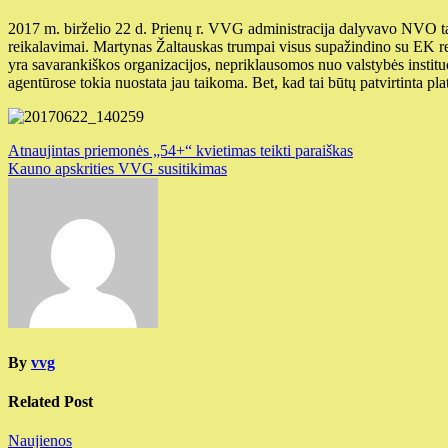
2017 m. birželio 22 d. Prienų r. VVG administracija dalyvavo NVO
reikalavimai. Martynas Žaltauskas trumpai visus supažindino su EK r
yra savarankiškos organizacijos, nepriklausomos nuo valstybės instituc
agentūrose tokia nuostata jau taikoma. Bet, kad tai būtų patvirtinta p
Navigacija
Atnaujintas priemonės „54+“ kvietimas teikti paraiškas
Kauno apskrities VVG susitikimas
tarp
įrašų
By
vvg
Related Post
Naujienos