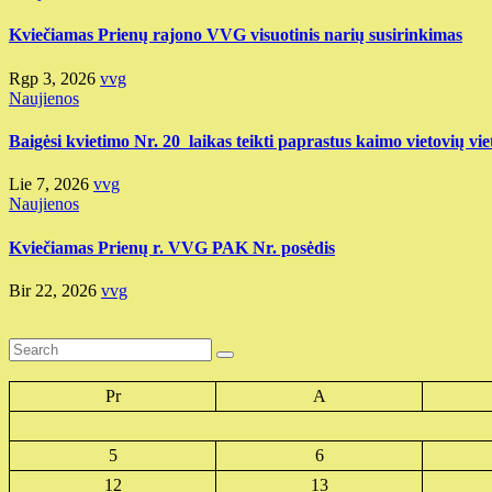
Kviečiamas Prienų rajono VVG visuotinis narių susirinkimas
Rgp 3, 2026
vvg
Naujienos
Baigėsi kvietimo Nr. 20 laikas teikti paprastus kaimo vietovių vie
Lie 7, 2026
vvg
Naujienos
Kviečiamas Prienų r. VVG PAK Nr. posėdis
Bir 22, 2026
vvg
Pr
A
5
6
12
13