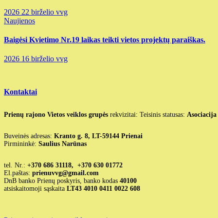
2026 22 birželio
vvg
Naujienos
Baigėsi Kvietimo Nr.19 laikas teikti vietos projektų paraiškas.
2026 16 birželio
vvg
Kontaktai
Prienų rajono Vietos veiklos grupės
rekvizitai: Teisinis statusas:
Asociacija
Buveinės adresas:
Kranto g. 8, LT-59144 Prienai
Pirmininkė:
Saulius Narūnas
tel. Nr.:
+370 686 31118, +370 630 01772
El.paštas:
prienuvvg@gmail.com
DnB banko Prienų poskyris, banko kodas
40100
atsiskaitomoji sąskaita
LT43 4010 0411 0022 608