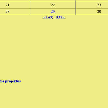
21
22
23
28
29
30
« Geg
Rgs »
tos projektus