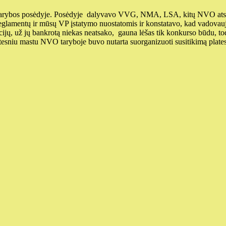
 tarybos posėdyje. Posėdyje dalyvavo VVG, NMA, LSA, kitų NVO atsto
eglamentų ir mūsų VP įstatymo nuostatomis ir konstatavo, kad vadovauj
ijų, už jų bankrotą niekas neatsako, gauna lėšas tik konkurso būdu, tod
latesniu mastu NVO taryboje buvo nutarta suorganizuoti susitikimą plate