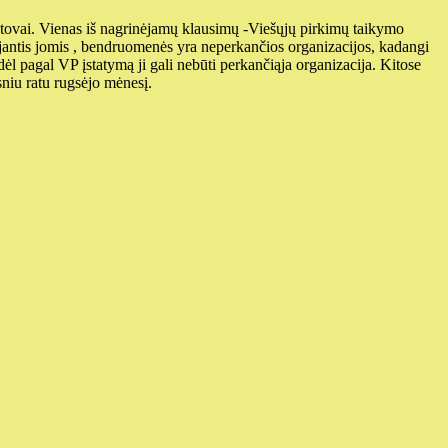
vai. Vienas iš nagrinėjamų klausimų -Viešųjų pirkimų taikymo
antis jomis , bendruomenės yra neperkančios organizacijos, kadangi
ėl pagal VP įstatymą ji gali nebūti perkančiąja organizacija. Kitose
sniu ratu rugsėjo mėnesį.