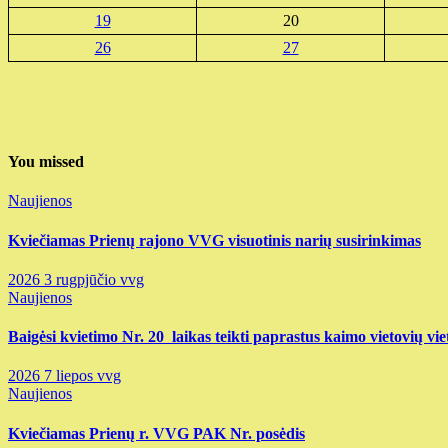
19
20
26
27
You missed
Naujienos
Kviečiamas Prienų rajono VVG visuotinis narių susirinkimas
2026 3 rugpjūčio
vvg
Naujienos
Baigėsi kvietimo Nr. 20 laikas teikti paprastus kaimo vietovių vie
2026 7 liepos
vvg
Naujienos
Kviečiamas Prienų r. VVG PAK Nr. posėdis