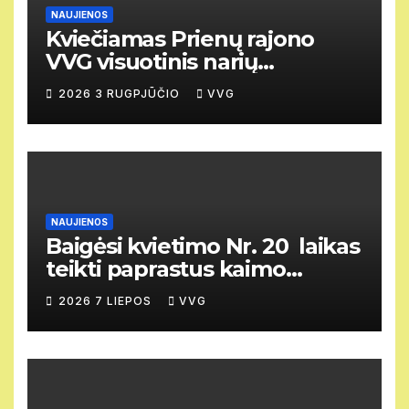
NAUJIENOS
Kviečiamas Prienų rajono
VVG visuotinis narių
susirinkimas
2026 3 RUGPJŪČIO
VVG
NAUJIENOS
Baigėsi kvietimo Nr. 20 laikas
teikti paprastus kaimo
vietovių vietos projektus
2026 7 LIEPOS
VVG