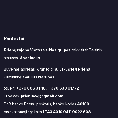
Kontaktai
Prienų rajono Vietos veiklos grupės
rekvizitai: Teisinis
statusas:
Asociacija
Buveinės adresas:
Kranto g. 8, LT-59144 Prienai
Pirmininkė:
Saulius Narūnas
tel. Nr.:
+370 686 31118, +370 630 01772
El.paštas:
prienuvvg@gmail.com
DnB banko Prienų poskyris, banko kodas
40100
atsiskaitomoji sąskaita
LT43 4010 0411 0022 608