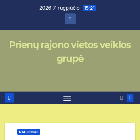
Skip
2026 7 rugpjūčio
15:21
to
content
Prienų rajono vietos veiklos
grupė
NAUJIENOS