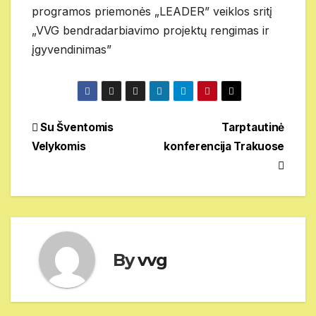
programos priemonės „LEADER” veiklos sritį
„VVG bendradarbiavimo projektų rengimas ir
įgyvendinimas”
Navigacija
Su Šventomis
Tarptautinė
Velykomis
konferencija Trakuose
tarp
įrašų
By
vvg