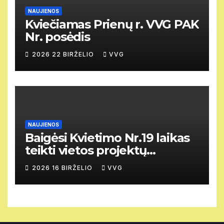
NAUJIENOS
Kviečiamas Prienų r. VVG PAK
Nr. posėdis
2026 22 BIRŽELIO
VVG
NAUJIENOS
Baigėsi Kvietimo Nr.19 laikas
teikti vietos projektų
paraiškas.
2026 16 BIRŽELIO
VVG