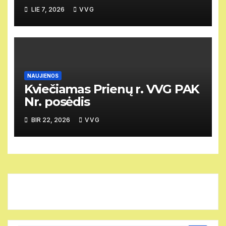
vietovių vietos projektus
LIE 7, 2026
VVG
NAUJIENOS
Kviečiamas Prienų r. VVG PAK
Nr. posėdis
BIR 22, 2026
VVG